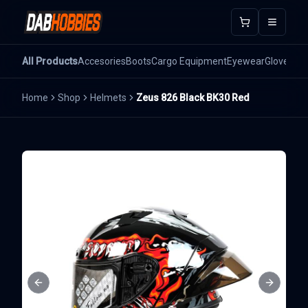
Open m
All Products
Accesories
Boots
Cargo Equipment
Eyewear
Gloves
He
Home
Shop
Helmets
Zeus 826 Black BK30 Red
Previous slide
Next sli