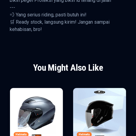
bikin pegel Proteksi yang bikin lu tenang di jalan
---
💨 Yang serius riding, pasti butuh ini!
🛒 Ready stock, langsung kirim! Jangan sampai
kehabisan, bro!
You Might Also Like
Helmets
Helmets