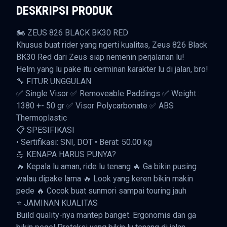
DESKRIPSI PRODUK
🏍️ ZEUS 826 BLACK BK30 RED
Khusus buat rider yang ngerti kualitas, Zeus 826 Black
BK30 Red dari Zeus siap nemenin perjalanan lu!
Helm yang lu pake itu cerminan karakter lu di jalan, bro!
🔧 FITUR UNGGULAN
✅ Single Visor ✅ Removeable Paddings ✅ Weight :
1380 +- 50 gr ✅ Visor Polycarbonate ✅ ABS
Thermoplastic
📋 SPESIFIKASI
• Sertifikasi: SNI, DOT • Berat: 50.00 kg
💪 KENAPA HARUS PUNYA?
🔥 Kepala lu aman, ride lu tenang 🔥 Ga bikin pusing
walau dipake lama 🔥 Look yang keren bikin makin
pede 🔥 Cocok buat sunmori sampai touring jauh
⭐ JAMINAN KUALITAS
Build quality-nya mantep banget. Ergonomis dan ga