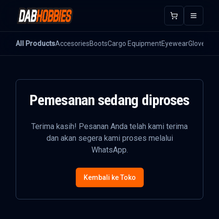
Open m
All Products
Accesories
Boots
Cargo Equipment
Eyewear
Gloves
He
Pemesanan sedang diproses
Terima kasih! Pesanan Anda telah kami terima
dan akan segera kami proses melalui
WhatsApp.
Kembali ke Toko