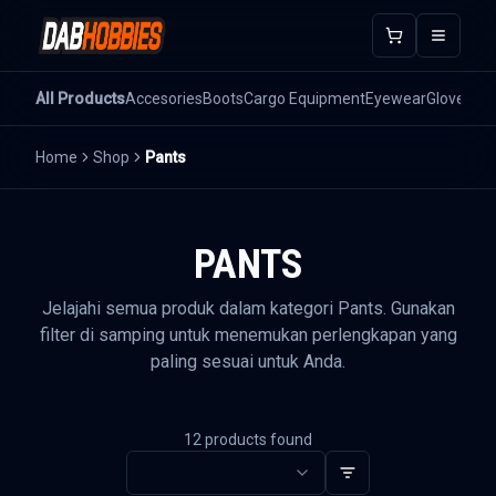
Open m
All Products
Accesories
Boots
Cargo Equipment
Eyewear
Gloves
He
Home
Shop
Pants
PANTS
Jelajahi semua produk dalam kategori
Pants
. Gunakan
filter di samping untuk menemukan perlengkapan yang
paling sesuai untuk Anda.
12
products found