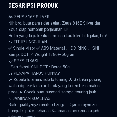
DESKRIPSI PRODUK
🏍️ ZEUS 816E SILVER
Nih bro, buat para rider sejati, Zeus 816E Silver dari
Zeus siap nemenin perjalanan lu!
Helm yang lu pake itu cerminan karakter lu di jalan, bro!
🔧 FITUR UNGGULAN
✅ Single Visor ✅ ABS Material ✅ DD RING ✅ SNI
&amp; DOT ✅ Weight 1380+-50gram
📋 SPESIFIKASI
• Sertifikasi: SNI, DOT • Berat: 50g
💪 KENAPA HARUS PUNYA?
🔥 Kepala lu aman, ride lu tenang 🔥 Ga bikin pusing
walau dipake lama 🔥 Look yang keren bikin makin
pede 🔥 Cocok buat sunmori sampai touring jauh
⭐ JAMINAN KUALITAS
Build quality-nya mantep banget. Dijamin nyaman
banget dipake seharian Keamanan berkendara jadi