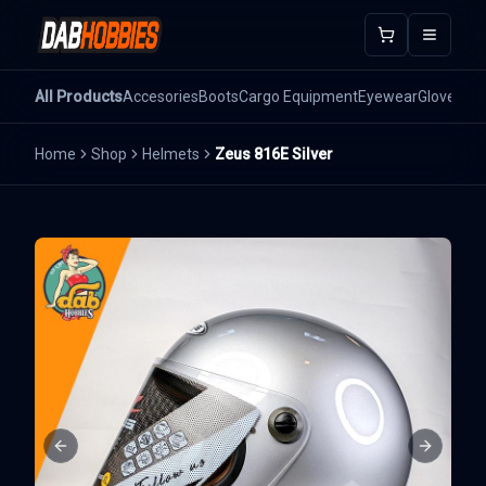
Open m
All Products
Accesories
Boots
Cargo Equipment
Eyewear
Gloves
He
Home
Shop
Helmets
Zeus 816E Silver
Previous slide
Next sli