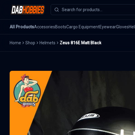
All Products
Accesories
Boots
Cargo Equipment
Eyewear
Gloves
He
Home
Shop
Helmets
Zeus 816E Matt Black