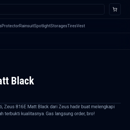
s
Protector
Rainsuit
Spotlight
Storages
Tires
Vest
tt Black
jati, Zeus 816E Matt Black dari Zeus hadir buat melengkapi
dah terbukti kualitasnya. Gas langsung order, bro!