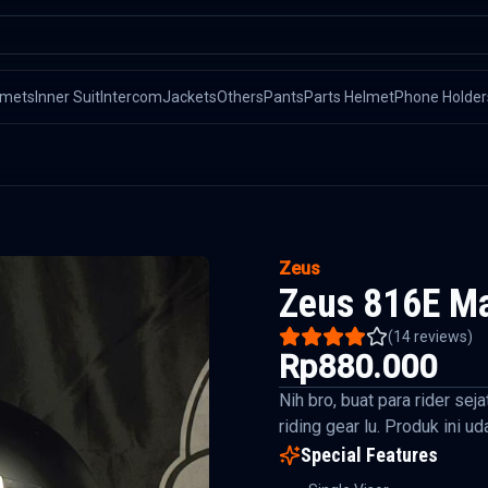
lmets
Inner Suit
Intercom
Jackets
Others
Pants
Parts Helmet
Phone Holder
Zeus
Zeus 816E Ma
(
14
reviews)
Rp880.000
Nih bro, buat para rider se
riding gear lu. Produk ini u
Special Features