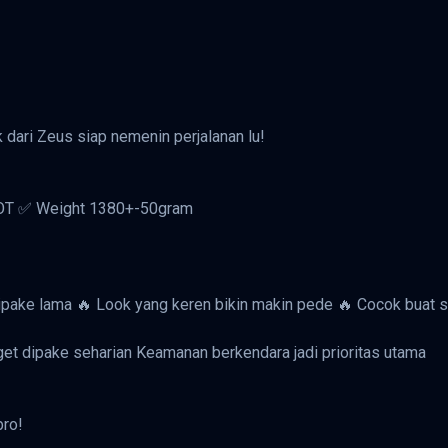
k dari Zeus siap nemenin perjalanan lu!
DOT ✅ Weight 1380+-50gram
 dipake lama 🔥 Look yang keren bikin makin pede 🔥 Cocok buat 
nget dipake seharian Keamanan berkendara jadi prioritas utama
bro!