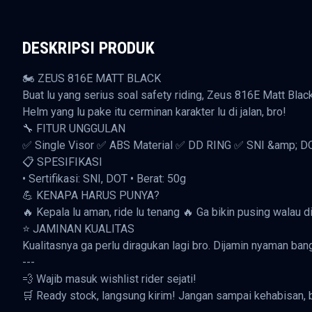
DESKRIPSI PRODUK
🏍️ ZEUS 816E MATT BLACK
Buat lu yang serius soal safety riding, Zeus 816E Matt Blac
Helm yang lu pake itu cerminan karakter lu di jalan, bro!
🔧 FITUR UNGGULAN
✅ Single Visor ✅ ABS Material ✅ DD RING ✅ SNI &amp; 
📋 SPESIFIKASI
• Sertifikasi: SNI, DOT • Berat: 50g
💪 KENAPA HARUS PUNYA?
🔥 Kepala lu aman, ride lu tenang 🔥 Ga bikin pusing walau
⭐ JAMINAN KUALITAS
Kualitasnya ga perlu diragukan lagi bro. Dijamin nyaman ba
---
💨 Wajib masuk wishlist rider sejati!
🛒 Ready stock, langsung kirim! Jangan sampai kehabisan, 