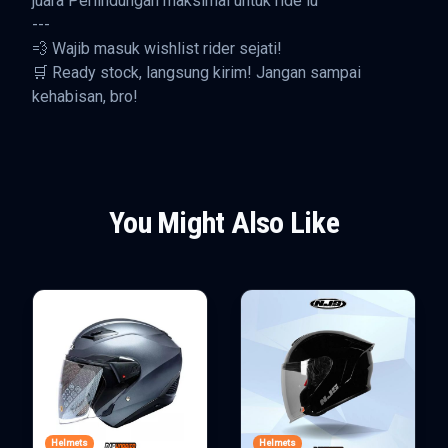
juara Perlindungan maksimal untuk ride lu
---
💨 Wajib masuk wishlist rider sejati!
🛒 Ready stock, langsung kirim! Jangan sampai
kehabisan, bro!
You Might Also Like
Helmets
Helmets