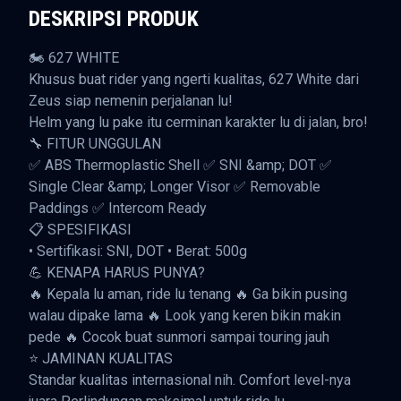
DESKRIPSI PRODUK
🏍️ 627 WHITE
Khusus buat rider yang ngerti kualitas, 627 White dari
Zeus siap nemenin perjalanan lu!
Helm yang lu pake itu cerminan karakter lu di jalan, bro!
🔧 FITUR UNGGULAN
✅ ABS Thermoplastic Shell ✅ SNI &amp; DOT ✅
Single Clear &amp; Longer Visor ✅ Removable
Paddings ✅ Intercom Ready
📋 SPESIFIKASI
• Sertifikasi: SNI, DOT • Berat: 500g
💪 KENAPA HARUS PUNYA?
🔥 Kepala lu aman, ride lu tenang 🔥 Ga bikin pusing
walau dipake lama 🔥 Look yang keren bikin makin
pede 🔥 Cocok buat sunmori sampai touring jauh
⭐ JAMINAN KUALITAS
Standar kualitas internasional nih. Comfort level-nya