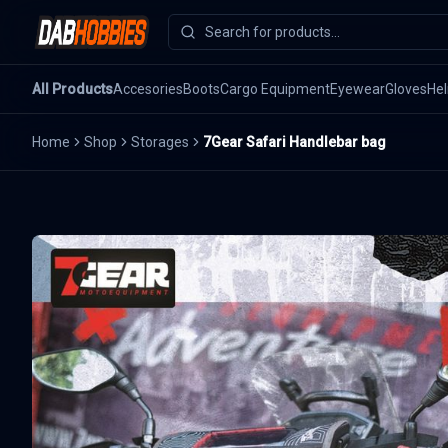
All Products
Accesories
Boots
Cargo Equipment
Eyewear
Gloves
He
Home
Shop
Storages
7Gear Safari Handlebar bag