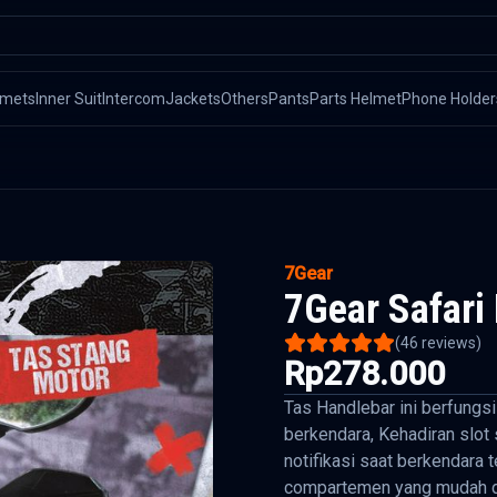
lmets
Inner Suit
Intercom
Jackets
Others
Pants
Parts Helmet
Phone Holder
7Gear
7Gear Safari
(
46
reviews)
Rp278.000
Tas Handlebar ini berfungs
berkendara, Kehadiran slot
notifikasi saat berkendara 
compartemen yang mudah di