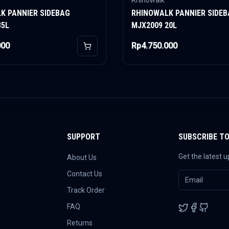
Rhinowalk
K PANNIER SIDEBAG
RHINOWALK PANNIER SIDE
35L
MJX2009 20L
000
Rp4.750.000
Add to Cart
SUPPORT
SUBSCRIBE T
Get the latest 
About Us
Contact Us
Track Order
FAQ
Returns