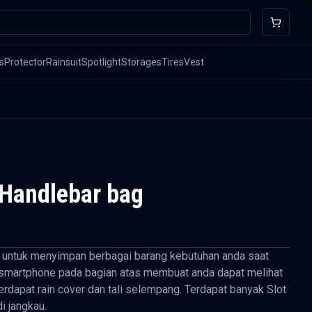
s
Protector
Rainsuit
Spotlight
Storages
Tires
Vest
 Handlebar bag
i untuk menyimpan berbagai barang kebutuhan anda saat
 smartphone pada bagian atas membuat anda dapat melihat
terdapat rain cover dan tali selempang. Terdapat banyak Slot
 jangkau.