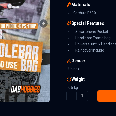
Materials
Cordura D600
Special Features
Next slide
• Smartphone Pocket
• Handlebar Frame bag
• Universal untuk Handleb
• Raincover Include
Gender
Unisex
Weight
0.5
kg
1