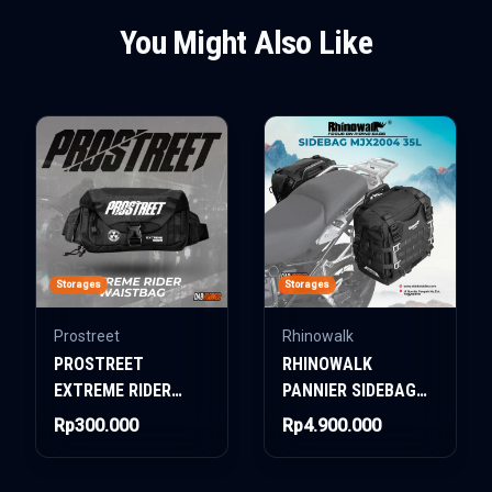
You Might Also Like
Storages
Storages
Prostreet
Rhinowalk
PROSTREET
RHINOWALK
EXTREME RIDER
PANNIER SIDEBAG
WAISTBAG -
MJX2004 35L
Rp300.000
Rp4.900.000
REBORN