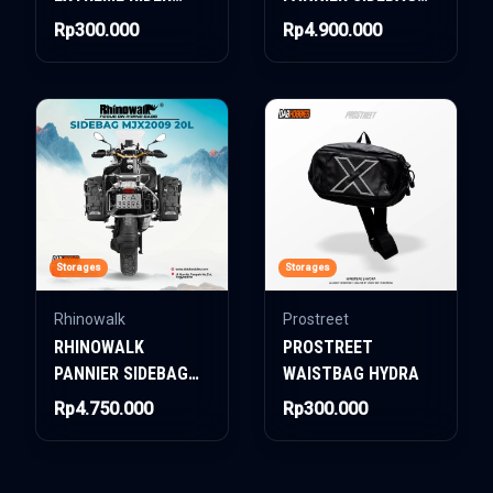
WAISTBAG -
MJX2004 35L
Rp300.000
Rp4.900.000
REBORN
Storages
Storages
Rhinowalk
Prostreet
RHINOWALK
PROSTREET
PANNIER SIDEBAG
WAISTBAG HYDRA
MJX2009 20L
Rp4.750.000
Rp300.000