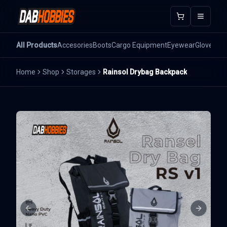
Open m
All Products
Accesories
Boots
Cargo Equipment
Eyewear
Gloves
He
Home
Shop
Storages
Rainsol Drybag Backpack
Previous slide
Next sli