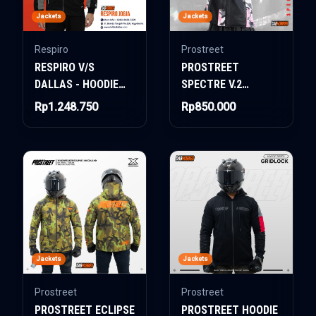
Jackets
Jackets
Respiro
Prostreet
RESPIRO V/S
PROSTREET
DALLAS - HOODIE
SPECTRE V.2
JACKET
WOMAN AIR-TECH
Rp1.248.750
Rp850.000
SYSTEM CAMO PINK
Jackets
Jackets
Prostreet
Prostreet
PROSTREET ECLIPSE
PROSTREET HOODIE