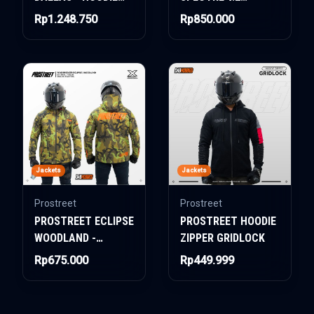
JACKET
WOMAN AIR-TECH
Rp1.248.750
Rp850.000
SYSTEM CAMO PINK
Jackets
Jackets
Prostreet
Prostreet
PROSTREET ECLIPSE
PROSTREET HOODIE
WOODLAND -
ZIPPER GRIDLOCK
WINDBREAKER
Rp675.000
Rp449.999
JACKET