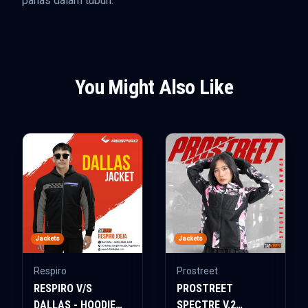
panas dalam tubuh.
You Might Also Like
Jackets
Jackets
Respiro
Prostreet
RESPIRO V/S
PROSTREET
DALLAS - HOODIE
SPECTRE V.2