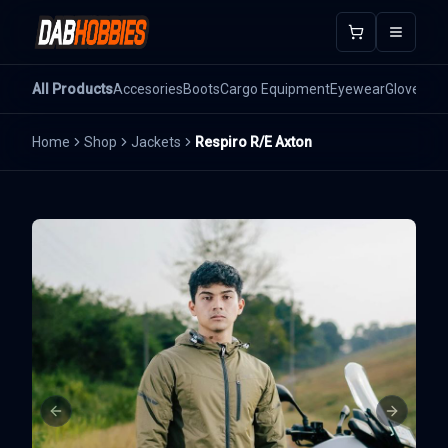
Open m
All Products
Accesories
Boots
Cargo Equipment
Eyewear
Gloves
He
Home
Shop
Jackets
Respiro R/E Axton
Previous slide
Next sli