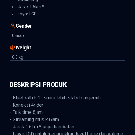
Jarak 1.6km *
Layar LCD
Gender
Unisex
Weight
0.5
kg
DESKRIPSI PRODUK
- Bluetooth 5.1 , suara lebih stabil dan jernih.
- Koneksi 4rider
- Talk time 8jam
- Streaming musik 6jam
- Jarak 1.6km *tanpa hambatan
- Layar LCD untuk menunjukkan level batre dan volume